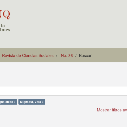
Revista de Ciencias Sociales
No. 36
Buscar
gua dulce ×
Mignaqui, Vera ×
Mostrar filtros 