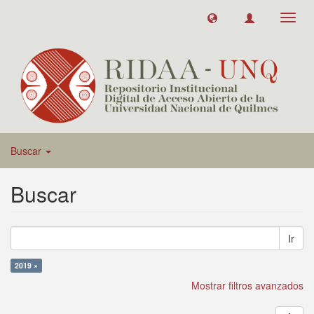
Toggl
navig
Buscar
Buscar
Ir
2019 ×
Mostrar filtros avanzados