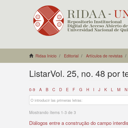
Ridaa Inicio
Editorial
Artículos de revistas
ListarVol. 25, no. 48 por
0-9
A
B
C
D
E
F
G
H
I
J
K
L
M
N
Mostrando ítems 1-3 de 3
Diálogos entre a construção do campo interdi