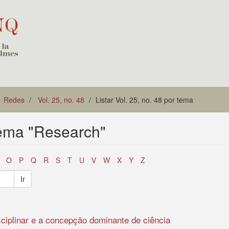
Redes
Vol. 25, no. 48
Listar Vol. 25, no. 48 por tema
 tema "Research"
O
P
Q
R
S
T
U
V
W
X
Y
Z
Ir
sciplinar e a concepção dominante de ciência