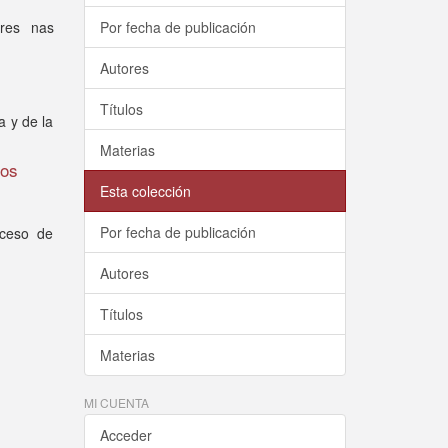
ares nas
Por fecha de publicación
Autores
Títulos
a y de la
Materias
cos
Esta colección
Por fecha de publicación
oceso de
Autores
Títulos
Materias
MI CUENTA
Acceder