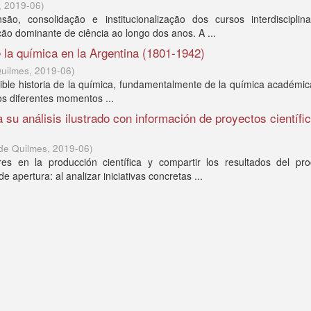
,
2019-06
)
, consolidação e institucionalização dos cursos interdisciplin
ção dominante de ciência ao longo dos anos. A ...
 la química en la Argentina (1801-1942)
Quilmes
,
2019-06
)
sible historia de la química, fundamentalmente de la química académic
 los diferentes momentos ...
a su análisis ilustrado con información de proyectos científi
 de Quilmes
,
2019-06
)
res en la producción científica y compartir los resultados del pr
apertura: al analizar iniciativas concretas ...