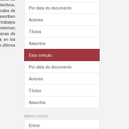
ectivos,
Por data do documento
acaba de
 escriben
Autores
 trabajos
 retoman
Títulos
canas de
as en los
Assuntos
s últimos
Esta coleção
Por data do documento
Autores
Títulos
Assuntos
MINHA CONTA
Entrar