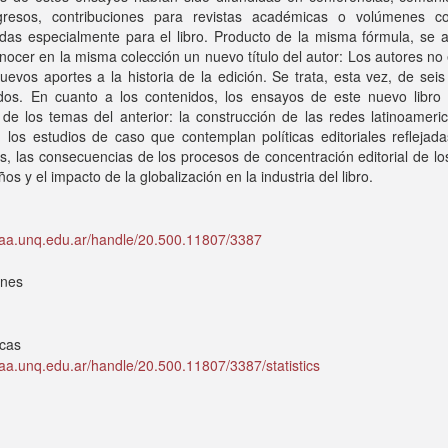
resos, contribuciones para revistas académicas o volúmenes col
adas especialmente para el libro. Producto de la misma fórmula, se 
nocer en la misma colección un nuevo título del autor: Los autores no
Nuevos aportes a la historia de la edición. Se trata, esta vez, de seis
ados. En cuanto a los contenidos, los ensayos de este nuevo libro
de los temas del anterior: la construcción de las redes latinoameri
, los estudios de caso que contemplan políticas editoriales reflejad
s, las consecuencias de los procesos de concentración editorial de lo
ños y el impacto de la globalización en la industria del libro.
idaa.unq.edu.ar/handle/20.500.11807/3387
ones
icas
idaa.unq.edu.ar/handle/20.500.11807/3387/statistics