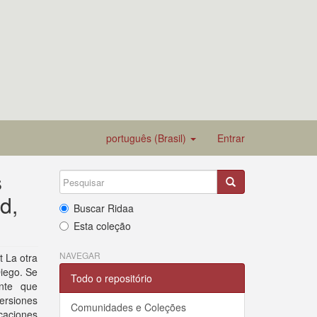
português (Brasil)
Entrar
s
d,
Buscar Ridaa
Esta coleção
NAVEGAR
t La otra
Diego. Se
Todo o repositório
ente que
versiones
Comunidades e Coleções
caciones