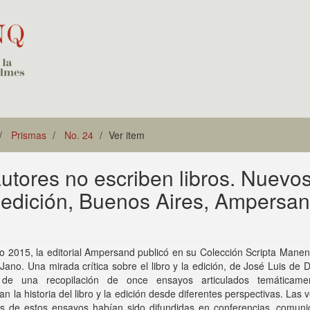
Prismas
No. 24
Ver item
utores no escriben libros. Nuevo
la edición, Buenos Aires, Ampersan
o 2015, la editorial Ampersand publicó en su Colección Scripta Manen
Jano. Una mirada crítica sobre el libro y la edición, de José Luis de 
 de una recopilación de once ensayos articulados temáticam
n la historia del libro y la edición desde diferentes perspectivas. Las 
les de estos ensayos habían sido difundidas en conferencias, comuni