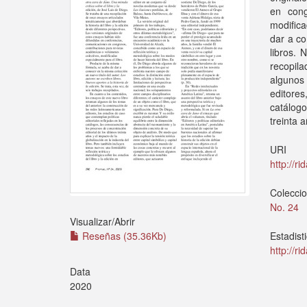
en cong
modific
dar a co
libros. 
recopil
algunos 
editores
catálogo
treinta a
URI
http://r
Colecci
No. 24
Visualizar/
Abrir
Reseñas (35.36Kb)
Estadist
http://r
Data
2020