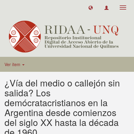
Toggl
navig
Ver ítem
¿Vía del medio o callejón sin
salida? Los
demócratacristianos en la
Argentina desde comienzos
del siglo XX hasta la década
de 1960