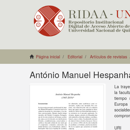
Página inicial
Editorial
Artículos de revistas
António Manuel Hespanh
La traye
la facul
tiempo 
Europa
sociald
compromi
URI