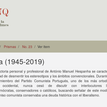
Prismas
No. 23
Ver item
a (1945-2019)
ctoria personal y profesional de António Manuel Hespanha se caracte
tad de desmentir los estereotipos y los ámbitos convencionales. Dura
miembro del Partido Comunista Portugués, uno de los más orto
 occidental, nunca cesó de discutir con interlocutores lib
emócratas, conservadores o católicos, buscando señalar de este mod
so comunista conservaba una deuda histórica con el liberalismo.