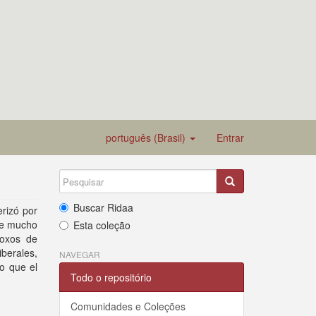
português (Brasil)
Entrar
Buscar Ridaa
rizó por
nte mucho
Esta coleção
doxos de
erales,
NAVEGAR
o que el
Todo o repositório
Comunidades e Coleções