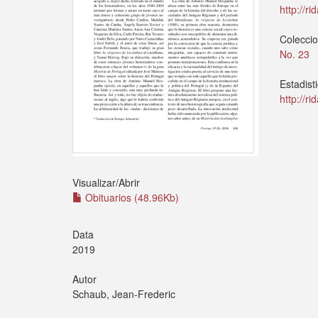
http://r
Colecci
No. 23
Estadist
http://r
Visualizar/
Abrir
Obituarios (48.96Kb)
Data
2019
Autor
Schaub, Jean-Frederic