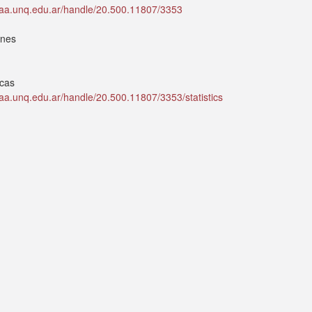
idaa.unq.edu.ar/handle/20.500.11807/3353
ones
icas
idaa.unq.edu.ar/handle/20.500.11807/3353/statistics