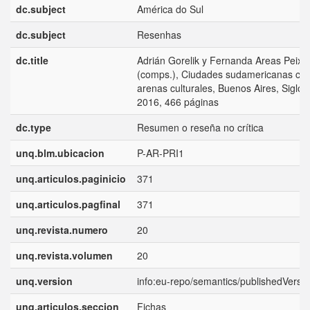
dc.subject
América do Sul
dc.subject
Resenhas
dc.title
Adrián Gorelik y Fernanda Areas Peixo
(comps.), Ciudades sudamericanas co
arenas culturales, Buenos Aires, Siglo 
2016, 466 páginas
dc.type
Resumen o reseña no crítica
unq.blm.ubicacion
P-AR-PRI1
unq.articulos.paginicio
371
unq.articulos.pagfinal
371
unq.revista.numero
20
unq.revista.volumen
20
unq.version
info:eu-repo/semantics/publishedVersi
unq.articulos.seccion
Fichas