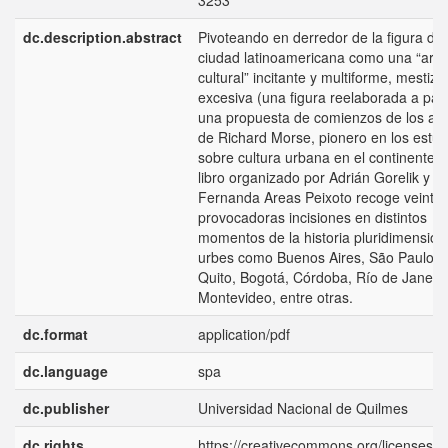
3253
dc.description.abstract
Pivoteando en derredor de la figura de 
ciudad latinoamericana como una “are
cultural” incitante y multiforme, mestiza
excesiva (una figura reelaborada a part
una propuesta de comienzos de los añ
de Richard Morse, pionero en los estud
sobre cultura urbana en el continente), 
libro organizado por Adrián Gorelik y
Fernanda Areas Peixoto recoge veintitr
provocadoras incisiones en distintos
momentos de la historia pluridimension
urbes como Buenos Aires, São Paulo, 
Quito, Bogotá, Córdoba, Río de Janeiro
Montevideo, entre otras.
dc.format
application/pdf
dc.language
spa
dc.publisher
Universidad Nacional de Quilmes
dc.rights
https://creativecommons.org/licenses/b