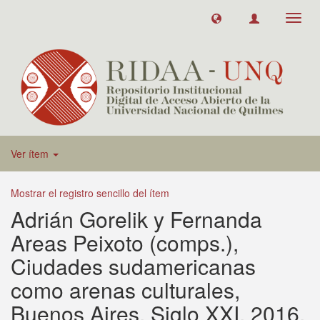
Toggl
navig
Ver ítem
Mostrar el registro sencillo del ítem
Adrián Gorelik y Fernanda
Areas Peixoto (comps.),
Ciudades sudamericanas
como arenas culturales,
Buenos Aires, Siglo XXI, 2016,