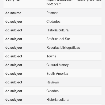
nd/2.5/ar/
dc.source
Prismas
dc.subject
Ciudades
dc.subject
Historia cultural
dc.subject
América del Sur
dc.subject
Reseñas bibliográficas
dc.subject
Towns
dc.subject
Cultural history
dc.subject
South America
dc.subject
Reviews
dc.subject
Cidades
dc.subject
História cultural