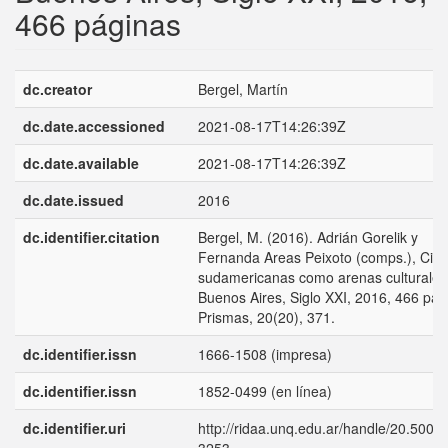
466 páginas
dc.creator
Bergel, Martín
dc.date.accessioned
2021-08-17T14:26:39Z
dc.date.available
2021-08-17T14:26:39Z
dc.date.issued
2016
dc.identifier.citation
Bergel, M. (2016). Adrián Gorelik y
Fernanda Areas Peixoto (comps.), Ciu
sudamericanas como arenas culturales
Buenos Aires, Siglo XXI, 2016, 466 pág
Prismas, 20(20), 371.
dc.identifier.issn
1666-1508 (impresa)
dc.identifier.issn
1852-0499 (en línea)
dc.identifier.uri
http://ridaa.unq.edu.ar/handle/20.500.