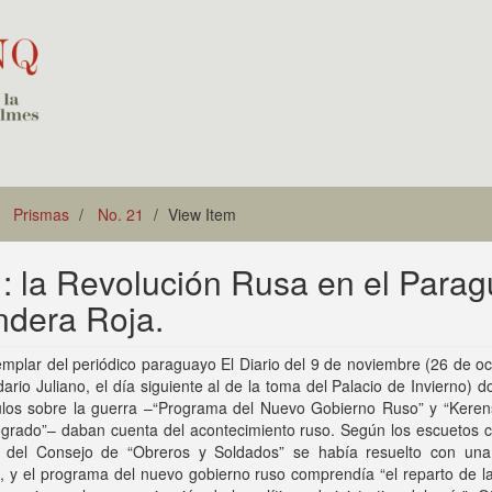
Prismas
No. 21
View Item
 : la Revolución Rusa en el Para
andera Roja.
emplar del periódico paraguayo El Diario del 9 de noviembre (26 de o
dario Juliano, el día siguiente al de la toma del Palacio de Invierno) d
ítulos sobre la guerra –“Programa del Nuevo Gobierno Ruso” y “Keren
grado”– daban cuenta del acontecimiento ruso. Según los escuetos ca
to del Consejo de “Obreros y Soldados” se había resuelto con un
l, y el programa del nuevo gobierno ruso comprendía “el reparto de la