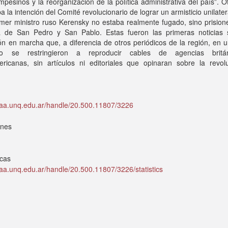
mpesinos y la reorganización de la política administrativa del país”. O
a la intención del Comité revolucionario de lograr un armisticio unilater
imer ministro ruso Kerensky no estaba realmente fugado, sino prision
za de San Pedro y San Pablo. Estas fueron las primeras noticias 
ón en marcha que, a diferencia de otros periódicos de la región, en 
o se restringieron a reproducir cables de agencias britá
ericanas, sin artículos ni editoriales que opinaran sobre la revol
idaa.unq.edu.ar/handle/20.500.11807/3226
ones
icas
idaa.unq.edu.ar/handle/20.500.11807/3226/statistics