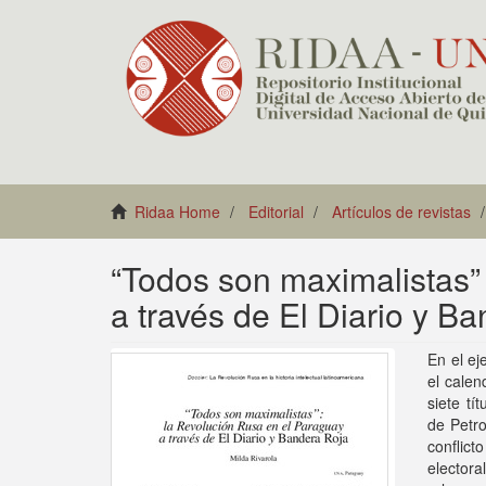
Ridaa Home
Editorial
Artículos de revistas
“Todos son maximalistas”
a través de El Diario y B
En el ej
el calen
siete t
de Petro
conflic
electora