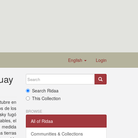
English
Login
guay
Search Ridaa
This Collection
ctubre en
os de los
BROWSE
sky fugó
bles, el
All of Ridaa
a medida
s tierras
Communities & Collections