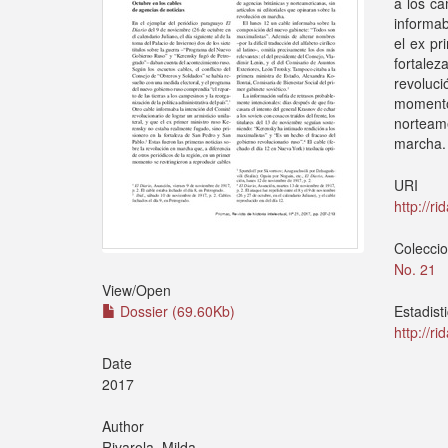
a los ca
informab
el ex pr
fortale
revoluci
moment
norteam
marcha.
URI
http://r
Colecci
No. 21
View/
Open
Dossier (69.60Kb)
Estadist
http://r
Date
2017
Author
Rivarola, Milda