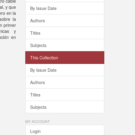
tro cable
al, y que
By Issue Date
ero en la
sobre la
Authors
un primer
nicas y
Titles
ución en
Subjects
This Collection
By Issue Date
Authors
Titles
Subjects
MY ACCOUNT
Login