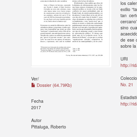
los cale
exilio “
tan cer
cercano”
sino cua
acaecido
de ese c
sobre la
URI
http://r
Colecci
Ver/
No. 21
Dossier (64.79Kb)
Estadist
Fecha
http://r
2017
Autor
Pittaluga, Roberto