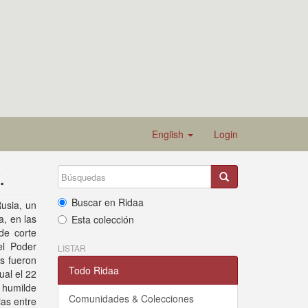
English
Login
.
Buscar en Ridaa
usia, un
a, en las
Esta colección
de corte
el Poder
LISTAR
s fueron
Todo Ridaa
ual el 22
 humilde
Comunidades & Colecciones
ias entre