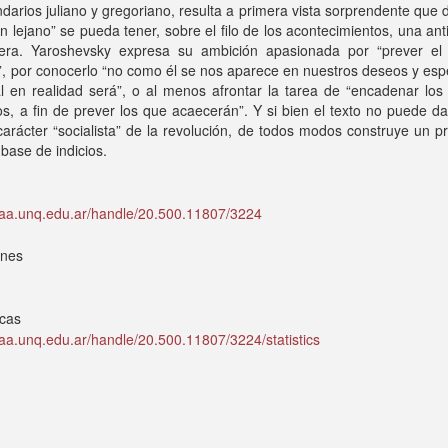
ndarios juliano y gregoriano, resulta a primera vista sorprendente que
tan lejano” se pueda tener, sobre el filo de los acontecimientos, una ant
tera. Yaroshevsky expresa su ambición apasionada por “prever el 
, por conocerlo “no como él se nos aparece en nuestros deseos y esp
l en realidad será”, o al menos afrontar la tarea de “encadenar los
s, a fin de prever los que acaecerán”. Y si bien el texto no puede d
arácter “socialista” de la revolución, de todos modos construye un p
 base de indicios.
idaa.unq.edu.ar/handle/20.500.11807/3224
ones
icas
idaa.unq.edu.ar/handle/20.500.11807/3224/statistics