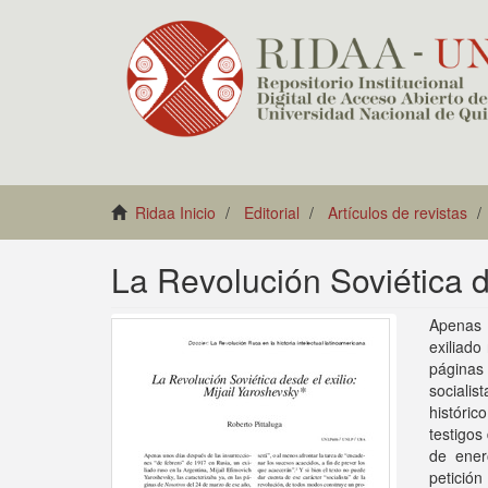
Ridaa Inicio
Editorial
Artículos de revistas
La Revolución Soviética de
Apenas 
exiliado
páginas
sociali
históric
testigos
de ener
petición