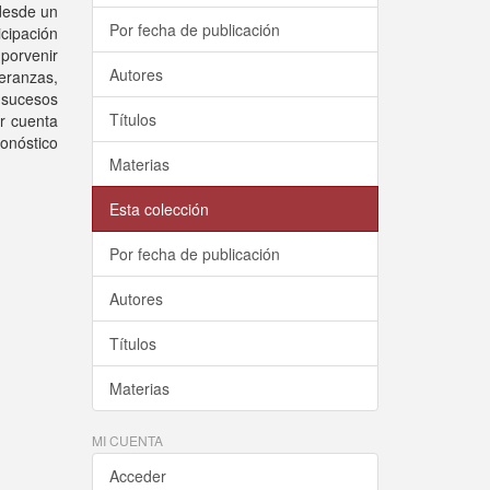
 desde un
Por fecha de publicación
icipación
porvenir
Autores
eranzas,
 sucesos
Títulos
ar cuenta
ronóstico
Materias
Esta colección
Por fecha de publicación
Autores
Títulos
Materias
MI CUENTA
Acceder