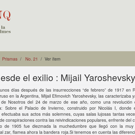
Prismas
No. 21
Ver ítem
sde el exilio : Mijail Yaroshevsky
unos días después de las insurrecciones “de febrero” de 1917 en R
 ruso en la Argentina, Mijail Efimovich Yaroshevsky, las caracterizaba y
 de Nosotros del 24 de marzo de ese año, como una revolución 
sta: Sobre el Palacio de Invierno, construido por Nicolás I, donde 
o efectuaba sus actos más solemnes, cuyas salas lujosas tantas vece
 de conspiraciones contra las reivindicaciones populares, enfrente del c
o de 1905 fue diezmada la muchedumbre que llegó con la muy
 al zar, flamea ahora la bandera roja.Si tenemos en cuenta las diferenc