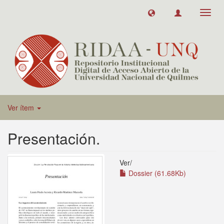
Toggl
navig
Ver ítem
Presentación.
Ver/
Dossier (61.68Kb)