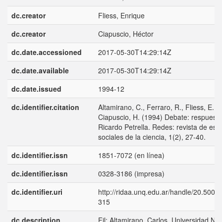
dc.creator
Fliess, Enrique
dc.creator
Ciapuscio, Héctor
dc.date.accessioned
2017-05-30T14:29:14Z
dc.date.available
2017-05-30T14:29:14Z
dc.date.issued
1994-12
dc.identifier.citation
Altamirano, C., Ferraro, R., Fliess, E.,
Ciapuscio, H. (1994) Debate: respuesta
Ricardo Petrella. Redes: revista de est
sociales de la ciencia, 1(2), 27-40.
dc.identifier.issn
1851-7072 (en línea)
dc.identifier.issn
0328-3186 (impresa)
dc.identifier.uri
http://ridaa.unq.edu.ar/handle/20.500.
315
dc.description
Fil: Altamirano, Carlos. Universidad Na