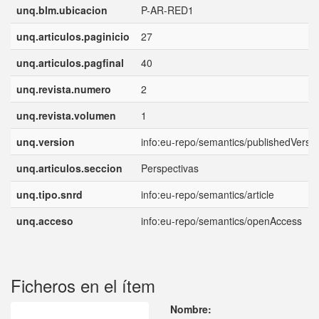
unq.blm.ubicacion
P-AR-RED1
unq.articulos.paginicio
27
unq.articulos.pagfinal
40
unq.revista.numero
2
unq.revista.volumen
1
unq.version
info:eu-repo/semantics/publishedVersi
unq.articulos.seccion
Perspectivas
unq.tipo.snrd
info:eu-repo/semantics/article
unq.acceso
info:eu-repo/semantics/openAccess
Ficheros en el ítem
Nombre: