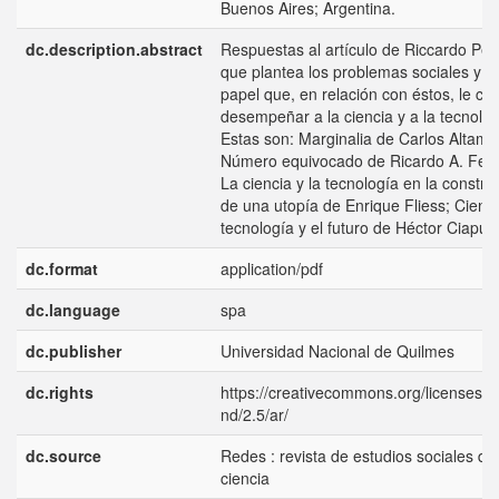
Buenos Aires; Argentina.
dc.description.abstract
Respuestas al artículo de Riccardo Petr
que plantea los problemas sociales y el
papel que, en relación con éstos, le ca
desempeñar a la ciencia y a la tecnolog
Estas son: Marginalia de Carlos Altami
Número equivocado de Ricardo A. Ferr
La ciencia y la tecnología en la constru
de una utopía de Enrique Fliess; Cienci
tecnología y el futuro de Héctor Ciapus
dc.format
application/pdf
dc.language
spa
dc.publisher
Universidad Nacional de Quilmes
dc.rights
https://creativecommons.org/licenses/b
nd/2.5/ar/
dc.source
Redes : revista de estudios sociales de 
ciencia