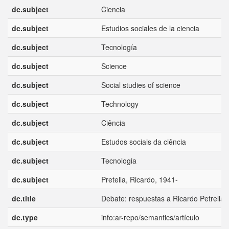
dc.subject
Ciencia
dc.subject
Estudios sociales de la ciencia
dc.subject
Tecnología
dc.subject
Science
dc.subject
Social studies of science
dc.subject
Technology
dc.subject
Ciência
dc.subject
Estudos sociais da ciência
dc.subject
Tecnologia
dc.subject
Pretella, Ricardo, 1941-
dc.title
Debate: respuestas a Ricardo Petrella
dc.type
info:ar-repo/semantics/artículo