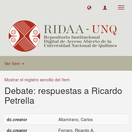
Toggl
navig
Ver ítem
Mostrar el registro sencillo del ítem
Debate: respuestas a Ricardo
Petrella
dc.creator
Altamirano, Carlos
dc.creator
Ferraro, Ricardo A.