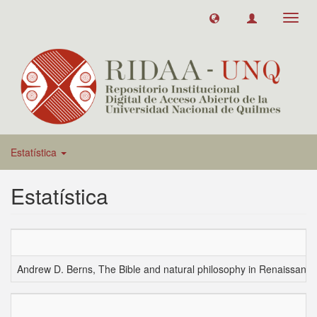
Toggl
navig
Estatística
Estatística
Andrew D. Berns, The Bible and natural philosophy in Renaissance 