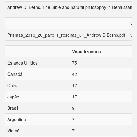
Andrew D. Berns, The Bible and natural philosophy in Renaissance 
Vis
Prismas_2016_20_parte 1_reseñas_04_Andrew D Berns.pdf
92
Visualizações
Estados Unidos
75
Canadá
42
China
17
Japão
17
Brasil
9
Argentina
7
Vietnã
7