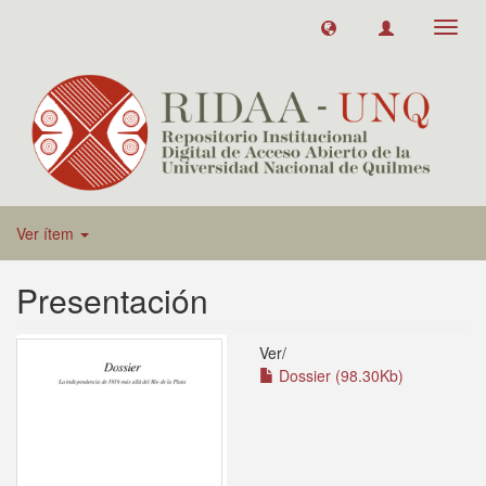
Toggl
navig
Ver ítem
Presentación
Ver/
Dossier (98.30Kb)