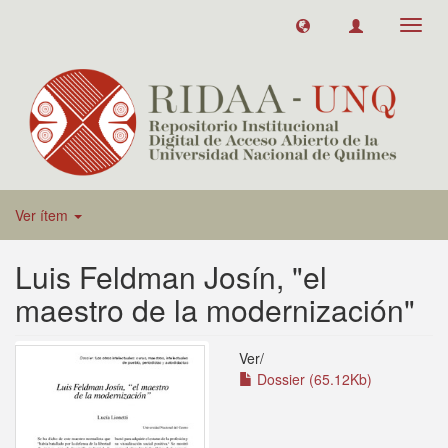
Toggl
navig
Ver ítem
Luis Feldman Josín, "el
maestro de la modernización"
Ver/
Dossier (65.12Kb)