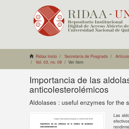
Ridaa Inicio
Secretaría de Posgrado
Artícul
Vol. 03, no. 08
Ver ítem
Importancia de las aldola
anticolesterolémicos
Aldolases : useful enzymes for the 
Las aldo
efectivo
rendimie