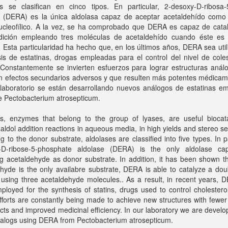
as se clasifican en cinco tipos. En particular, 2-desoxy-D-ribosa-5
a (DERA) es la única aldolasa capaz de aceptar acetaldehído como 
ucleofílico. A la vez, se ha comprobado que DERA es capaz de catal
dición empleando tres moléculas de acetaldehído cuando éste es 
. Esta particularidad ha hecho que, en los últimos años, DERA sea uti
sis de estatinas, drogas empleadas para el control del nivel de cole
 Constantemente se invierten esfuerzos para lograr estructuras anál
n efectos secundarios adversos y que resulten más potentes médicam
 laboratorio se están desarrollando nuevos análogos de estatinas e
 Pectobacterium atrosepticum.
es, enzymes that belong to the group of lyases, are useful biocata
aldol addition reactions in aqueous media, in high yields and stereo sel
g to the donor substrate, aldolases are classified into five types. In pa
-D-ribose-5-phosphate aldolase (DERA) is the only aldolase ca
g acetaldehyde as donor substrate. In addition, it has been shown t
hyde is the only availabre substrate, DERA is able to catalyze a dou
 using three acetaldehyde molecules.. As a result, in recent years,
loyed for the synthesis of statins, drugs used to control cholesterol
fforts are constantly being made to achieve new structures with fewe
ects and improved medicinal efficiency. In our laboratory we are devel
nalogs using DERA from Pectobacterium atrosepticum.