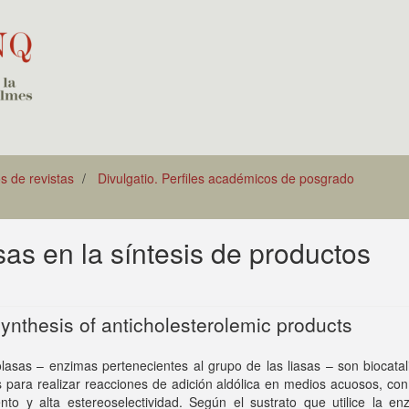
os de revistas
Divulgatio. Perfiles académicos de posgrado
sas en la síntesis de productos
synthesis of anticholesterolemic products
lasas – enzimas pertenecientes al grupo de las liasas – son biocata
s para realizar reacciones de adición aldólica en medios acuosos, co
nto y alta estereoselectividad. Según el sustrato que utilice la en