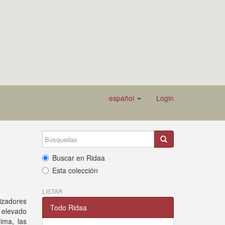
español
Login
Buscar en Ridaa
Esta colección
LISTAR
lizadores
Todo Ridaa
n elevado
zima, las