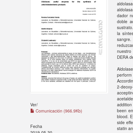
aldolas
aldolas
dador n
doble a
sustrato
la sínte
sangre.
reduzca
nuestro
DERA de
Aldolas
perform 
Accordin
2-deoxy
acceptin
acetalde
addition
Ver/
been emp
Comunicación (966.9Kb)
blood. E
side eff
Fecha
statin a
2019-05-30