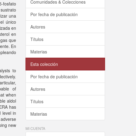
Comunidades & Colecciones
-fosfato
sustrato
Por fecha de publicación
izar una
el único
Autores
lizada en
sterol en
Títulos
ogas que
ente. En
Materias
mpleando
Esta colección
lysts to
ectively.
Por fecha de publicación
rticular,
pable of
Autores
hat when
ble aldol
Títulos
 DERA has
 level in
Materias
r adverse
oping new
MI CUENTA