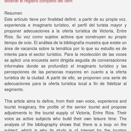
Mostrar el registro completo del ítem
Resumen
Este artículo tiene por finalidad definir, a partir de su propia voz,
experiencia e imaginario turístico, el perfil del turista mayor y
proponer adecuaciones a la oferta turística de Victoria, Entre
Ríos. Su voz como sujetos activos que construyen su propio
tiempo de ocio. El análisis de la bibliografía muestra que existe un
área de vacancia sobre la temática por lo que su estudio es de
interés para el sector turístico. Para la recolección de las voces
se aplicó una encuesta semi dirigida seguida de conversaciones
informales donde se profundizó el imaginario turístico y las
percepciones de las personas mayores en cuanto a la oferta
turística de la ciudad. A partir de ello, se proponen una serie de
adecuaciones para la oferta turística local a fin de fidelizar al
segmento.
This article aims to define, from their own voice, experience and
tourist imaginary, the profile of the senior tourist and propose
adjustments to the tourist supply of Victoria, Entre Ríos. Their
voice as active subjects who build their own leisure time. The
analysis of the bibliography shows that there is a loop on the
subject, which is why its study is of interest for the tourism