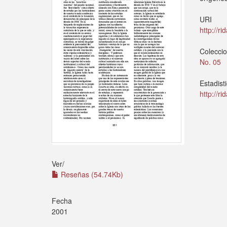
URI
http://r
Colecci
No. 05
Estadist
http://r
Ver/
Reseñas (54.74Kb)
Fecha
2001