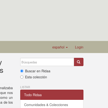
español
Login
y
os
Buscar en Ridaa
Esta colección
LISTAR
analizaba
o que nos
Todo Ridaa
 como un
ma de los
Comunidades & Colecciones