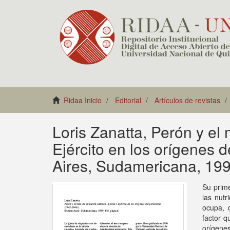
Ridaa Inicio
Editorial
Artículos de revistas
Loris Zanatta, Perón y el m
Ejército en los orígenes
Aires, Sudamericana, 199
Su prime
las nutr
ocupa, q
factor q
orígene