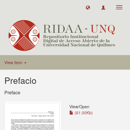
Toggl
navig
View Item
Prefacio
Preface
View/
Open
(61.00Kb)