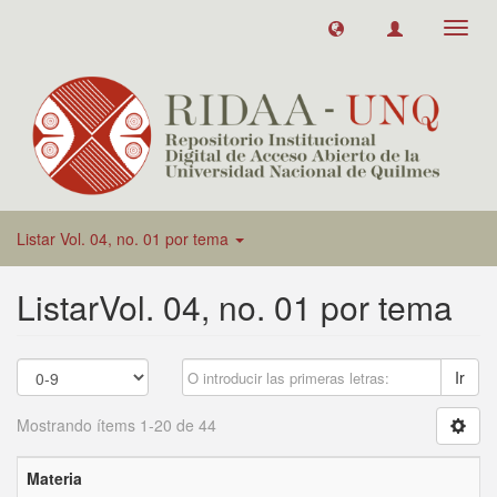
Toggl
navig
Listar Vol. 04, no. 01 por tema
ListarVol. 04, no. 01 por tema
Ir
Mostrando ítems 1-20 de 44
Materia