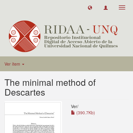
Toggl
navig
Ver ítem
The minimal method of
Descartes
Ver/
(390.7Kb)