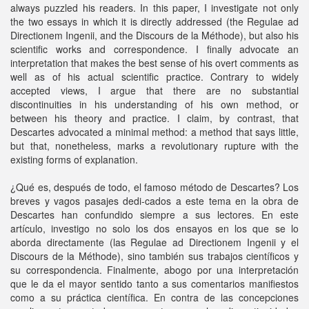
always puzzled his readers. In this paper, I investigate not only
the two essays in which it is directly addressed (the Regulae ad
Directionem Ingenii, and the Discours de la Méthode), but also his
scientific works and correspondence. I finally advocate an
interpretation that makes the best sense of his overt comments as
well as of his actual scientific practice. Contrary to widely
accepted views, I argue that there are no substantial
discontinuities in his understanding of his own method, or
between his theory and practice. I claim, by contrast, that
Descartes advocated a minimal method: a method that says little,
but that, nonetheless, marks a revolutionary rupture with the
existing forms of explanation.
¿Qué es, después de todo, el famoso método de Descartes? Los
breves y vagos pasajes dedi-cados a este tema en la obra de
Descartes han confundido siempre a sus lectores. En este
artículo, investigo no solo los dos ensayos en los que se lo
aborda directamente (las Regulae ad Directionem Ingenii y el
Discours de la Méthode), sino también sus trabajos científicos y
su correspondencia. Finalmente, abogo por una interpretación
que le da el mayor sentido tanto a sus comentarios manifiestos
como a su práctica científica. En contra de las concepciones