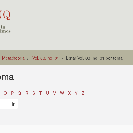
Metatheoria
Vol. 03, no. 01
Listar Vol. 03, no. 01 por tema
tema
O
P
Q
R
S
T
U
V
W
X
Y
Z
Ir