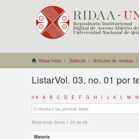
Ridaa Inicio
Editorial
Artículos de revistas
ListarVol. 03, no. 01 por 
0-9
A
B
C
D
E
F
G
H
I
J
K
L
M
N
Mostrando ítems 1-20 de 48
Materia