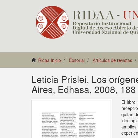
Ridaa Inicio
Editorial
Artículos de revistas
Leticia Prislei, Los oríg
Aires, Edhasa, 2008, 188
El libro
recepció
quitar d
ideológ
amplios
experien