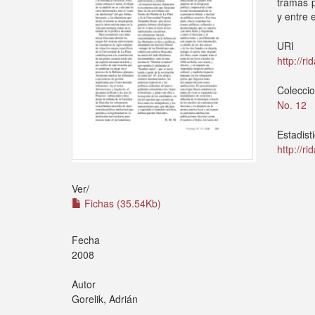
tramas p
y entre 
URI
http://r
Colecci
No. 12
Estadist
http://r
Ver/
Fichas (35.54Kb)
Fecha
2008
Autor
Gorelik, Adrián