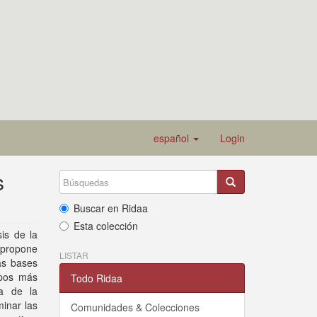
español
Login
s
Buscar en Ridaa
Esta colección
sis de la
 propone
LISTAR
las bases
upos más
Todo Ridaa
da de la
minar las
Comunidades & Colecciones