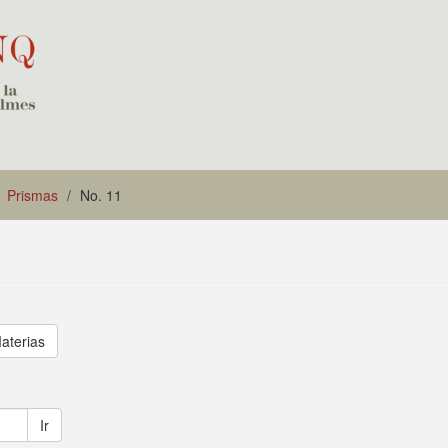
Prismas
No. 11
aterias
Ir