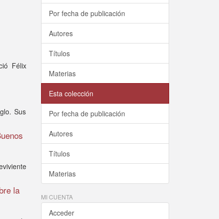
Por fecha de publicación
Autores
Títulos
ió Félix
Materias
Esta colección
glo. Sus
Por fecha de publicación
Autores
 Buenos
Títulos
eviviente
Materias
bre la
MI CUENTA
Acceder