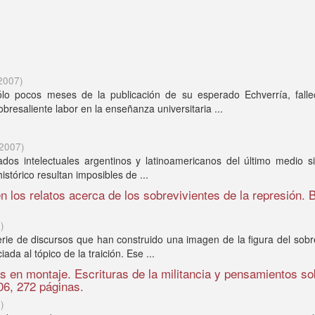
2007
)
lo pocos meses de la publicación de su esperado Echverría, fallec
bresaliente labor en la enseñanza universitaria ...
2007
)
os intelectuales argentinos y latinoamericanos del último medio si
histórico resultan imposibles de ...
 en los relatos acerca de los sobrevivientes de la represión.
7
)
ie de discursos que han construido una imagen de la figura del sobr
ada al tópico de la traición. Ese ...
s en montaje. Escrituras de la militancia y pensamientos so
006, 272 páginas.
7
)