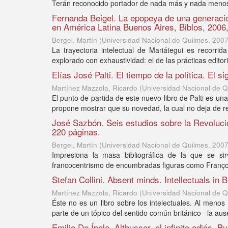
Terán reconocido portador de nada más y nada menos qu
Fernanda Beigel. La epopeya de una generación
en América Latina Buenos Aires, Biblos, 2006
Bergel, Martín
(
Universidad Nacional de Quilmes
,
200
La trayectoria intelectual de Mariátegui es recorr
explorado con exhaustividad: el de las prácticas editori
Elías José Palti. El tiempo de la política. El 
Martínez Mazzola, Ricardo
(
Universidad Nacional de Q
El punto de partida de este nuevo libro de Palti es un
propone mostrar que su novedad, la cual no deja de re
José Sazbón. Seis estudios sobre la Revoluci
220 páginas.
Bergel, Martín
(
Universidad Nacional de Quilmes
,
200
Impresiona la masa bibliográfica de la que se si
francocentrismo de encumbradas figuras como François 
Stefan Collini. Absent minds. Intellectuals in 
Martínez Mazzola, Ricardo
(
Universidad Nacional de Q
Éste no es un libro sobre los intelectuales. Al menos 
parte de un tópico del sentido común británico –la aus
Emilio De Ípola. Althusser, el infinito adiós. 