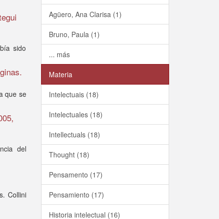
Agüero, Ana Clarisa (1)
tegui
Bruno, Paula (1)
bía sido
... más
áginas.
Materia
la que se
Intelectuais (18)
Intelectuales (18)
005,
Intellectuals (18)
ncia del
Thought (18)
Pensamento (17)
. Collini
Pensamiento (17)
Historia intelectual (16)