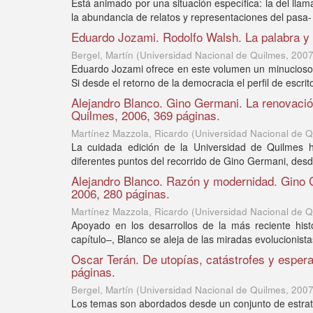
Está animado por una situación específica: la del lla
la abundancia de relatos y representaciones del pasa- 
Eduardo Jozami. Rodolfo Walsh. La palabra y 
Bergel, Martín
(
Universidad Nacional de Quilmes
,
200
Eduardo Jozami ofrece en este volumen un minucioso y 
Si desde el retorno de la democracia el perfil de escrito
Alejandro Blanco. Gino Germani. La renovación
Quilmes, 2006, 369 páginas.
Martínez Mazzola, Ricardo
(
Universidad Nacional de Q
La cuidada edición de la Universidad de Quilmes h
diferentes puntos del recorrido de Gino Germani, desd
Alejandro Blanco. Razón y modernidad. Gino G
2006, 280 páginas.
Martínez Mazzola, Ricardo
(
Universidad Nacional de Q
Apoyado en los desarrollos de la más reciente hist
capítulo–, Blanco se aleja de las miradas evolucionistas
Oscar Terán. De utopías, catástrofes y espera
páginas.
Bergel, Martín
(
Universidad Nacional de Quilmes
,
200
Los temas son abordados desde un conjunto de estrat