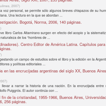
uilmes
,
2007
)
 la voz personal, se permite sólo algunos breves chispazos de su hu
iana. Una lectura en la que se abordan ...
vestigación. Bogotá, Norma, 2006, 140 páginas.
7
)
ve libro Carlos Altamirano surgen en efecto del acopio y la sistemati
 naturaleza de los “hombres de ...
inadores). Centro Editor de América Latina. Capítulos para
áginas.
7
)
gestando un campo de estudios sobre el libro y la edición en la Argent
tores y políticas editoriales ...
s en las encrucijadas argentinas del siglo XX, Buenos Aires
2007
)
 llevar a narrar la historia de una nación. En la encrucijada entre
olfo Puiggrós. El autor continúa con ...
l fin de la cristiandad, 1955-1966, Buenos Aires, Universida
6, 256 páginas.