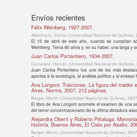
Envíos recientes
Félix Weinberg, 1927-2007.
Altamirano, Carlos
(
Universidad Nacional de Quilmes
,
El 15 de abril de este año, cuando se cumplían só
Weinberg. Tenía 80 años y, en su haber, una larga y so
Juan Carlos Portantiero, 1934-2007.
Camarero, Hernán
(
Universidad Nacional de Quilmes
,
Juan Carlos Portantiero fue uno de los más destacad
aportes a la sociología, al análisis político y al ensayo 
Ana Longoni. Traiciones. La figura del traidor
Aires, Norma, 2007, 212 páginas.
Bergel, Martín
(
Universidad Nacional de Quilmes
,
200
El libro de Ana Longoni acomete el examen de una ser
del terror concentracionario de la última dictadura asoci
Alejandra Oberti y Roberto Pittaluga. Memoria
historia. Buenos Aires, El Cielo por Asalto, 2
Bergel, Martín
(
Universidad Nacional de Quilmes
,
200