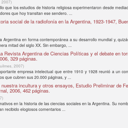
,
2007
)
ollo que los estudios de historia religiosa experimentaron desde media
dores que hoy transitan ese sendero. ...
toria social de la radiofonía en la Argentina, 1923-1947, Bue
a Argentina en forma contemporánea a su desarrollo mundial y, quizá
mera mitad del siglo XX. Sin embargo, ...
a Revista Argentina de Ciencias Políticas y el debate en to
006, 329 páginas.
uilmes
,
2007
)
importante empresa intelectual que entre 1910 y 1928 reunió a un co
ulos que cubren sus 20.000 páginas, y ...
 nuestra incultura y otros ensayos, Estudio Preliminar de F
nal, 2006, 462 páginas.
7
)
ativos en la historia de las ciencias sociales en la Argentina. Su nom
an recibido elogiosos comentarios ...