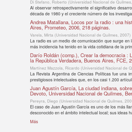
Di Stefano, Roberto
(
Universidad Nacional de Quilmes
Al observar retrospectivamente el significativo desarr
década de 1980 y el creciente número de los investiga
Andrea Matallana, Locos por la radio : una his
Aires, Prometeo, 2006, 218 páginas.
Varela, Mirta
(
Universidad Nacional de Quilmes
,
2007
)
La radio es un medio de comunicación que surge en l
más incidencia ha tenido en la vida cotidiana de la pri
Darío Roldán (comp.), Crear la democracia : L
la República Verdadera, Buenos Aires, FCE, 2
Martínez Mazzola, Ricardo
(
Universidad Nacional de Q
La Revista Argentina de Ciencias Políticas fue una 
prestigiosos intelectuales que, en los casi 1.200 artíc
Juan Agustín García, La ciudad indiana, sobre
Devoto, Universidad Nacional de Quilmes, Ber
Pereyra, Diego
(
Universidad Nacional de Quilmes
,
200
El caso de Juan Agustín García es uno de los más llam
desconocido en el ámbito intelectual local; sus ideas h
Más