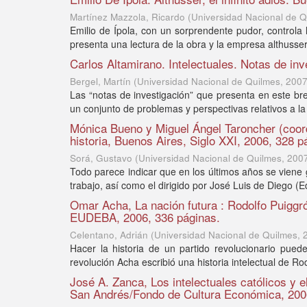
Martínez Mazzola, Ricardo
(
Universidad Nacional de Q
Emilio de Ípola, con un sorprendente pudor, controla
presenta una lectura de la obra y la empresa althusser
Carlos Altamirano. Intelectuales. Notas de in
Bergel, Martín
(
Universidad Nacional de Quilmes
,
200
Las “notas de investigación” que presenta en este bre
un conjunto de problemas y perspectivas relativos a la
Mónica Bueno y Miguel Ángel Taroncher (coord
historia, Buenos Aires, Siglo XXI, 2006, 328 p
Sorá, Gustavo
(
Universidad Nacional de Quilmes
,
200
Todo parece indicar que en los últimos años se viene 
trabajo, así como el dirigido por José Luis de Diego (Edi
Omar Acha, La nación futura : Rodolfo Puiggró
EUDEBA, 2006, 336 páginas.
Celentano, Adrián
(
Universidad Nacional de Quilmes
,
Hacer la historia de un partido revolucionario puede
revolución Acha escribió una historia intelectual de Rod
José A. Zanca, Los intelectuales católicos y e
San Andrés/Fondo de Cultura Económica, 200