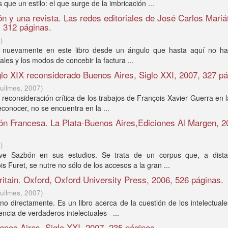
e un estilo: el que surge de la imbricación ...
 y una revista. Las redes editoriales de José Carlos Mariá
, 312 páginas.
7
)
ida nuevamente en este libro desde un ángulo que hasta aquí no ha
ales y los modos de concebir la factura ...
siglo XIX reconsiderado Buenos Aires, Siglo XXI, 2007, 327 p
uilmes
,
2007
)
a reconsideración crítica de los trabajos de François-Xavier Guerra en 
conocer, no se encuentra en la ...
ón Francesa. La Plata-Buenos Aires,Ediciones Al Margen, 2
7
)
rve Sazbón en sus estudios. Se trata de un corpus que, a dista
Furet, se nutre no sólo de los accesos a la gran ...
Britain. Oxford, Oxford University Press, 2006, 526 páginas.
uilmes
,
2007
)
no directamente. Es un libro acerca de la cuestión de los intelectuales
encia de verdaderos intelectuales– ...
Buenos Aires, Siglo XXI, 2007, 235 páginas.