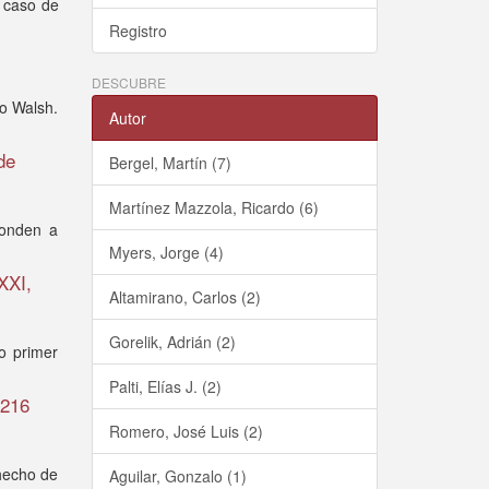
l caso de
Registro
DESCUBRE
fo Walsh.
Autor
de
Bergel, Martín (7)
Martínez Mazzola, Ricardo (6)
ponden a
Myers, Jorge (4)
XXI,
Altamirano, Carlos (2)
Gorelik, Adrián (2)
o primer
Palti, Elías J. (2)
 216
Romero, José Luis (2)
hecho de
Aguilar, Gonzalo (1)