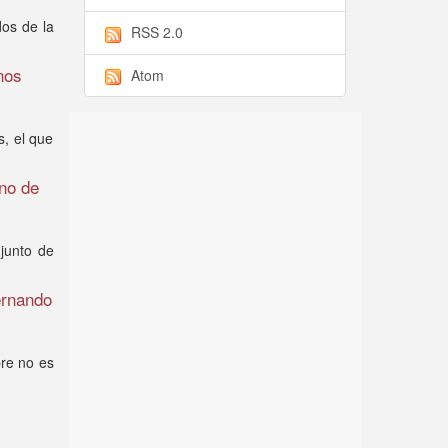
dos de la
RSS 2.0
nos
Atom
s, el que
rno de
njunto de
ernando
bre no es