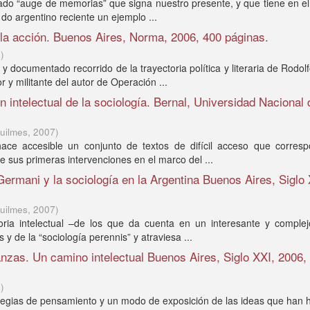
mado “auge de memorias” que signa nuestro presente, y que tiene en e
do argentino reciente un ejemplo ...
la acción. Buenos Aires, Norma, 2006, 400 páginas.
7
)
documentado recorrido de la trayectoria política y literaria de Rodol
r y militante del autor de Operación ...
 intelectual de la sociología. Bernal, Universidad Nacional 
uilmes
,
2007
)
ace accesible un conjunto de textos de difícil acceso que corres
e sus primeras intervenciones en el marco del ...
ermani y la sociología en la Argentina Buenos Aires, Siglo 
uilmes
,
2007
)
oria intelectual –de los que da cuenta en un interesante y complej
 y de la “sociología perennis” y atraviesa ...
nzas. Un camino intelectual Buenos Aires, Siglo XXI, 2006,
7
)
egias de pensamiento y un modo de exposición de las ideas que han 