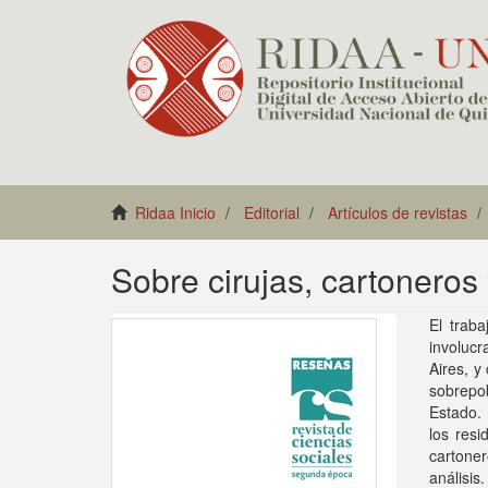
Ridaa Inicio
Editorial
Artículos de revistas
Sobre cirujas, cartoneros
El traba
involucr
Aires, y
sobrepob
Estado. 
los resi
cartoner
análisis.