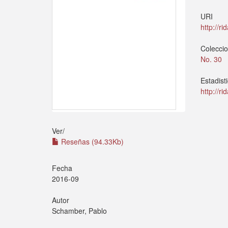
URI
http://r
Colecci
No. 30
Estadist
http://r
Ver/
Reseñas (94.33Kb)
Fecha
2016-09
Autor
Schamber, Pablo