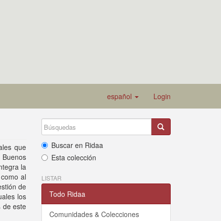
español
Login
Buscar en Ridaa
ales que
en Buenos
Esta colección
ntegra la
s como al
LISTAR
estión de
Todo Ridaa
uales los
 de este
Comunidades & Colecciones