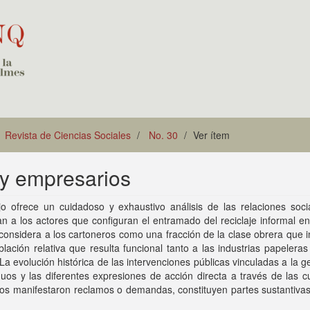
Revista de Ciencias Sociales
No. 30
Ver ítem
 y empresarios
jo ofrece un cuidadoso y exhaustivo análisis de las relaciones soci
an a los actores que configuran el entramado del reciclaje informal 
 considera a los cartoneros como una fracción de la clase obrera que i
lación relativa que resulta funcional tanto a las industrias papelera
La evolución histórica de las intervenciones públicas vinculadas a la g
duos y las diferentes expresiones de acción directa a través de las c
os manifestaron reclamos o demandas, constituyen partes sustantivas