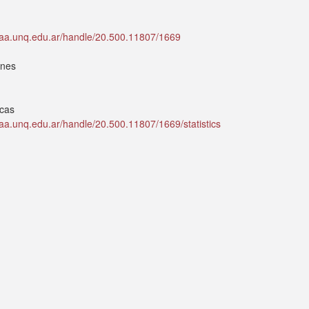
idaa.unq.edu.ar/handle/20.500.11807/1669
ones
icas
idaa.unq.edu.ar/handle/20.500.11807/1669/statistics