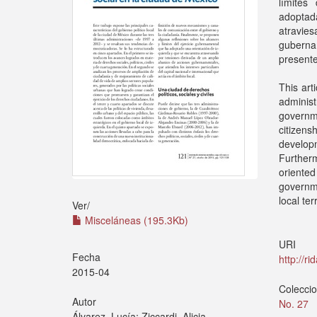
límites
adoptada
atravie
guberna
presente
This art
adminis
governm
citizens
develop
Further
oriente
governme
local terr
Ver/
Misceláneas (195.3Kb)
URI
Fecha
http://r
2015-04
Colecci
Autor
No. 27
Álvarez, Lucía; Ziccardi, Alicia