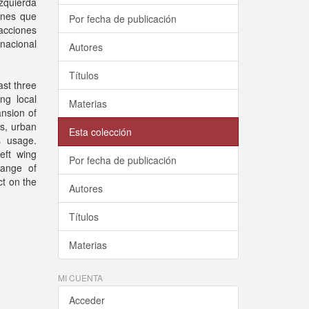
zquierda
ones que
Por fecha de publicación
acciones
nacional
Autores
Títulos
ast three
ng local
Materias
nsion of
es, urban
Esta colección
s usage.
eft wing
Por fecha de publicación
range of
ct on the
Autores
Títulos
Materias
MI CUENTA
Acceder