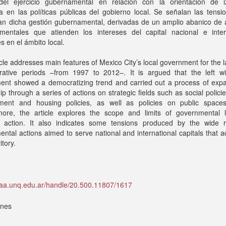
 del ejercicio gubernamental en relación con la orientación de i
 en las políticas públicas del gobierno local. Se señalan las tensi
san dicha gestión gubernamental, derivadas de un amplio abanico de 
mentales que atienden los intereses del capital nacional e inter
s en el ámbito local.
icle addresses main features of Mexico City’s local government for the l
trative periods –from 1997 to 2012–. It is argued that the left wi
ent showed a democratizing trend and carried out a process of expa
hip through a series of actions on strategic fields such as social polici
ment and housing policies, as well as policies on public space
more, the article explores the scope and limits of governmental l
d action. It also indicates some tensions produced by the wide 
ntal actions aimed to serve national and international capitals that a
itory.
idaa.unq.edu.ar/handle/20.500.11807/1617
ones