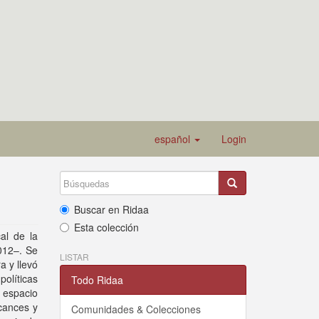
español
Login
Buscar en Ridaa
Esta colección
al de la
012–. Se
LISTAR
 y llevó
olíticas
Todo Ridaa
 espacio
lcances y
Comunidades & Colecciones