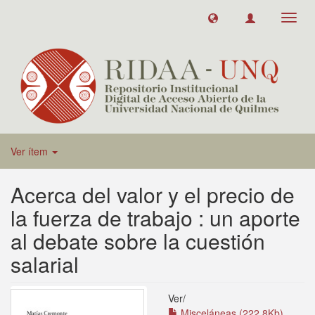
Toggl
navig
Ver ítem
Acerca del valor y el precio de
la fuerza de trabajo : un aporte
al debate sobre la cuestión
salarial
Ver/
Misceláneas (222.8Kb)