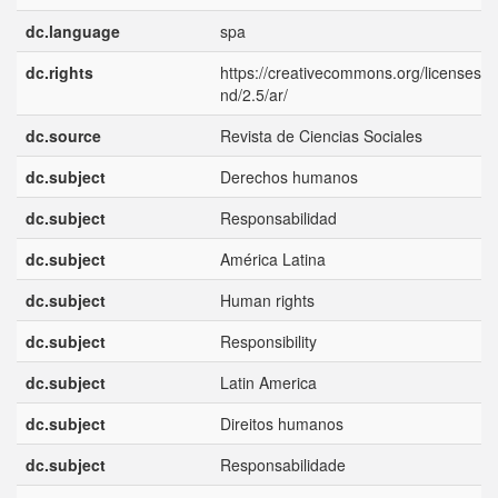
dc.language
spa
dc.rights
https://creativecommons.org/licenses/b
nd/2.5/ar/
dc.source
Revista de Ciencias Sociales
dc.subject
Derechos humanos
dc.subject
Responsabilidad
dc.subject
América Latina
dc.subject
Human rights
dc.subject
Responsibility
dc.subject
Latin America
dc.subject
Direitos humanos
dc.subject
Responsabilidade