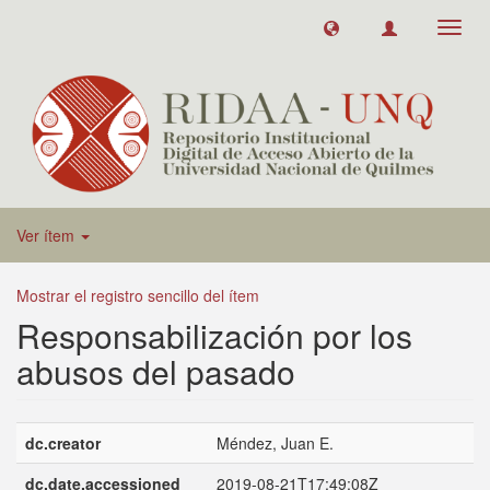
Toggl
navig
Ver ítem
Mostrar el registro sencillo del ítem
Responsabilización por los
abusos del pasado
dc.creator
Méndez, Juan E.
dc.date.accessioned
2019-08-21T17:49:08Z