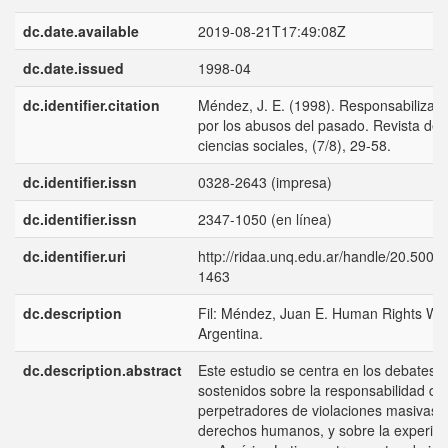
dc.date.available
2019-08-21T17:49:08Z
dc.date.issued
1998-04
dc.identifier.citation
Méndez, J. E. (1998). Responsabilizaci
por los abusos del pasado. Revista de
ciencias sociales, (7/8), 29-58.
dc.identifier.issn
0328-2643 (impresa)
dc.identifier.issn
2347-1050 (en línea)
dc.identifier.uri
http://ridaa.unq.edu.ar/handle/20.500.
1463
dc.description
Fil: Méndez, Juan E. Human Rights Wa
Argentina.
dc.description.abstract
Este estudio se centra en los debates
sostenidos sobre la responsabilidad de 
perpetradores de violaciones masivas a
derechos humanos, y sobre la experien