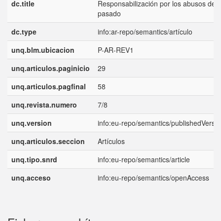
dc.title
Responsabilización por los abusos del
pasado
dc.type
info:ar-repo/semantics/artículo
unq.blm.ubicacion
P-AR-REV1
unq.articulos.paginicio
29
unq.articulos.pagfinal
58
unq.revista.numero
7/8
unq.version
info:eu-repo/semantics/publishedVersi
unq.articulos.seccion
Artículos
unq.tipo.snrd
info:eu-repo/semantics/article
unq.acceso
info:eu-repo/semantics/openAccess