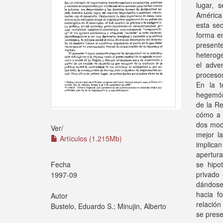
lugar, 
América
esta sec
forma en
present
heteroge
el adve
procesos
En la t
hegemóni
de la Re
cómo a l
dos mode
Ver/
mejor la
Artículos (1.215Mb)
implica
apertura
Fecha
se hipo
privado 
1997-09
dándose 
hacia f
Autor
relación
Bustelo, Eduardo S.; Minujin, Alberto
se prese