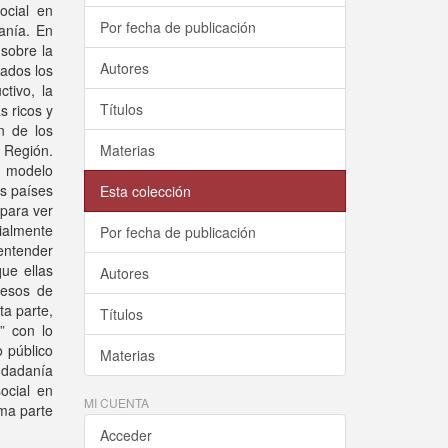
ocial en
Por fecha de publicación
anía. En
sobre la
Autores
dados los
tivo, la
Títulos
s ricos y
n de los
a Región.
Materias
l modelo
s países
Esta colección
 para ver
cialmente
Por fecha de publicación
entender
que ellas
Autores
cesos de
ta parte,
Títulos
” con lo
o público
Materias
iudadanía
ocial en
MI CUENTA
ima parte
Acceder