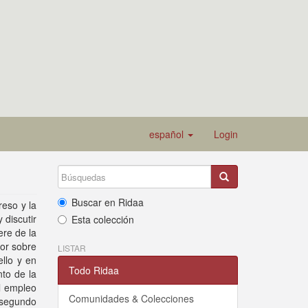
español
Login
Buscar en Ridaa
reso y la
 discutir
Esta colección
ere de la
por sobre
LISTAR
ello y en
Todo Ridaa
nto de la
el empleo
Comunidades & Colecciones
 segundo