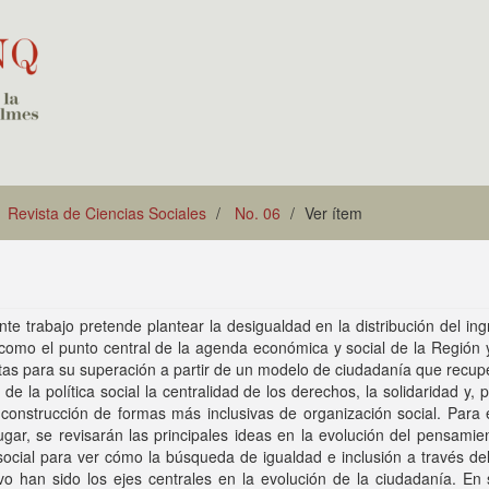
Revista de Ciencias Sociales
No. 06
Ver ítem
nte trabajo pretende plantear la desigualdad en la distribución del ing
como el punto central de la agenda económica y social de la Región y
as para su superación a partir de un modelo de ciudadanía que recup
n de la política social la centralidad de los derechos, la solidaridad y, 
 construcción de formas más inclusivas de organización social. Para 
ugar, se revisarán las principales ideas en la evolución del pensamie
 social para ver cómo la búsqueda de igualdad e inclusión a través d
vo han sido los ejes centrales en la evolución de la ciudadanía. En