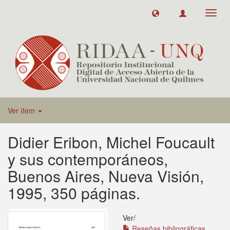
Toggl
navig
Ver ítem
Didier Eribon, Michel Foucault
y sus contemporáneos,
Buenos Aires, Nueva Visión,
1995, 350 páginas.
Ver/
Reseñas bibliográficas