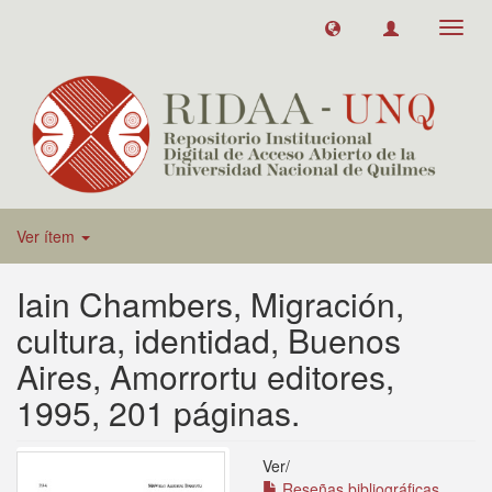
Toggl
navig
Ver ítem
Iain Chambers, Migración,
cultura, identidad, Buenos
Aires, Amorrortu editores,
1995, 201 páginas.
Ver/
Reseñas bibliográficas