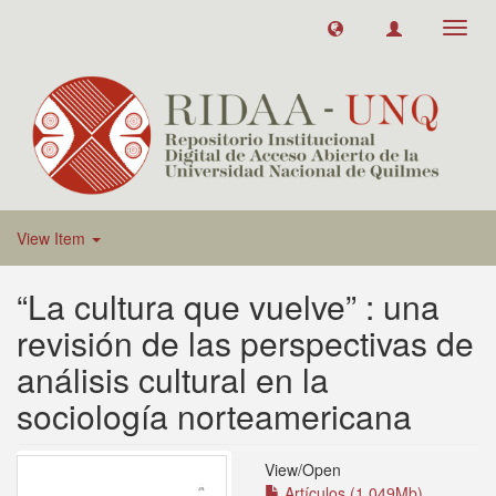
Toggl
navig
View Item
“La cultura que vuelve” : una
revisión de las perspectivas de
análisis cultural en la
sociología norteamericana
View/
Open
Artículos (1.049Mb)