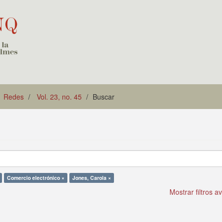
Redes
Vol. 23, no. 45
Buscar
Comercio electrónico ×
Jones, Carola ×
Mostrar filtros 