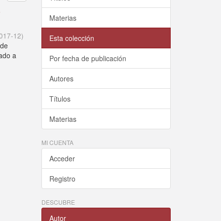
o
Materias
017-12
)
Esta colección
 de
cado a
Por fecha de publicación
Autores
Títulos
Materias
MI CUENTA
Acceder
Registro
DESCUBRE
Autor