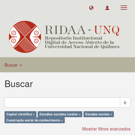
Toggl
navig
Buscar
Buscar
Ir
Capital científico ×
Estudios sociales rurales ×
Estudos sociais ×
Construção social do conhecimento ×
Mostrar filtros avanzados