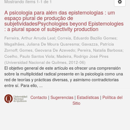
Mostrando ítems 1-1 de 1
A psicologia para além das epistemologias : um
espaço plural de produção de
subjetividadesPsychologies beyond Epistemologies
: a plural space of subjectivity production
Ferreira, Arthur Arruda Leal; Correia, Eduardo Bazilio Gomes;
Magalhães, Juliana De Moura Quaresma; Gavazza, Patrícia
Zornoff; Gomes, Geovana De Azevedo; Pereira, Natalia Barbosa;
Coelho, Paulo Santos Viola; Madeira, Rodrigo José Pires
(
Universidad Nacional de Quilmes
,
2012-06
)
El objetivo general de este artículo es ofrecer una comprensión
sobre la multiplicidad radical presente en la psicología como una
red de teorías y prácticas diversas, y asimismo contradictorias
entre sí. Para ello, ...
Contacto
|
Sugerencias
|
Estadísticas
|
Política del
Sitio