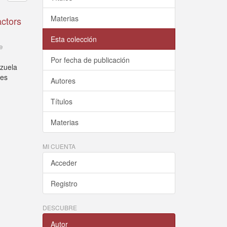
Materias
actors
Esta colección
e
Por fecha de publicación
ezuela
tes
Autores
Títulos
Materias
MI CUENTA
Acceder
Registro
DESCUBRE
Autor