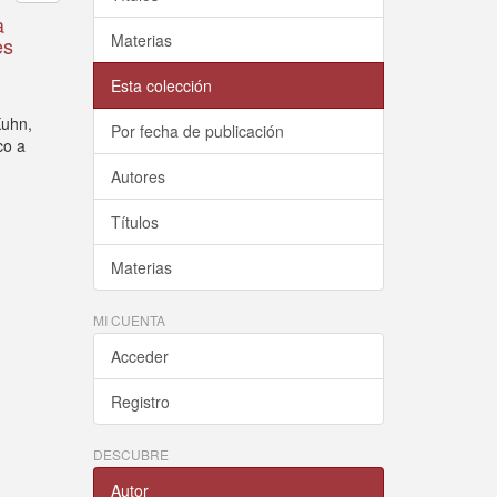
a
Materias
es
Esta colección
Kuhn,
Por fecha de publicación
co a
Autores
Títulos
Materias
MI CUENTA
Acceder
Registro
DESCUBRE
Autor