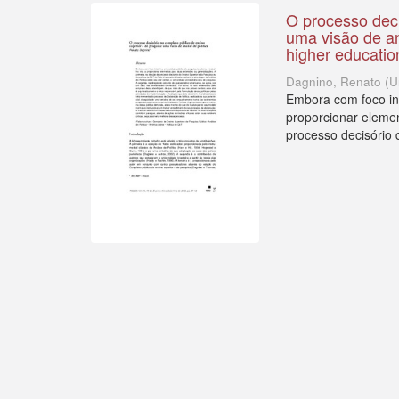
O processo deci
uma visão de an
higher education
Dagnino, Renato
(
U
Embora com foco inic
proporcionar elemen
processo decisório 