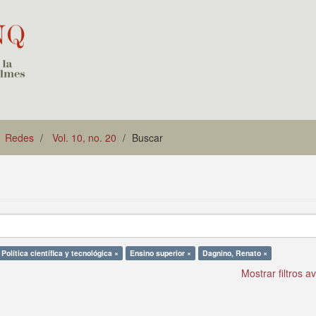
Redes
Vol. 10, no. 20
Buscar
Política científica y tecnológica ×
Ensino superior ×
Dagnino, Renato ×
Mostrar filtros 