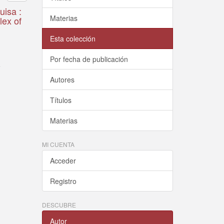
uisa :
Materias
lex of
Esta colección
Por fecha de publicación
o
Autores
Títulos
Materias
MI CUENTA
Acceder
Registro
DESCUBRE
Autor