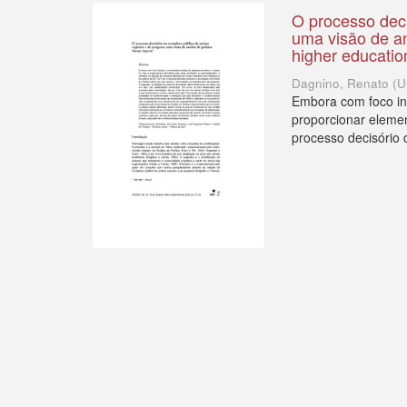
O processo deci
uma visão de an
higher education
Dagnino, Renato
(
U
Embora com foco inic
proporcionar elemen
processo decisório 