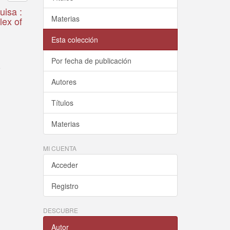
uisa :
Materias
lex of
Esta colección
Por fecha de publicación
o
Autores
Títulos
Materias
MI CUENTA
Acceder
Registro
DESCUBRE
Autor