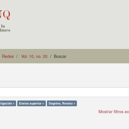
Redes
Vol. 10, no. 20
Buscar
tigación ×
Ensino superior ×
Dagnino, Renato ×
Mostrar filtros 