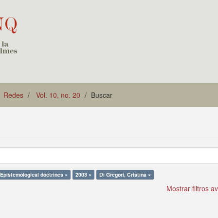
Redes
Vol. 10, no. 20
Buscar
Epistemological doctrines ×
2003 ×
Di Gregori, Cristina ×
Mostrar filtros 