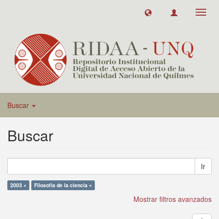
Toggl
navig
Buscar
Buscar
Ir
2003 ×
Filosofía de la ciencia ×
Mostrar filtros avanzados