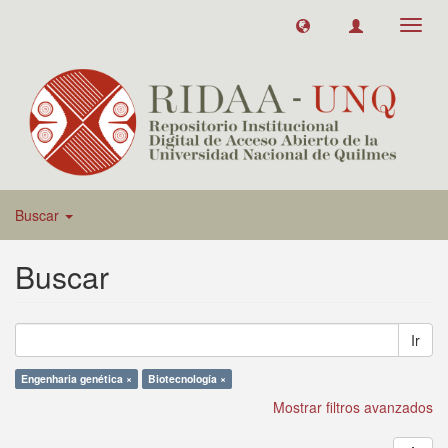
Toggl
navig
Buscar
Buscar
Ir
Engenharia genética ×
Biotecnología ×
Mostrar filtros avanzados