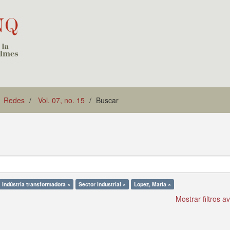
Redes
Vol. 07, no. 15
Buscar
Indústria transformadora ×
Sector industrial ×
Lopez, María ×
Mostrar filtros 