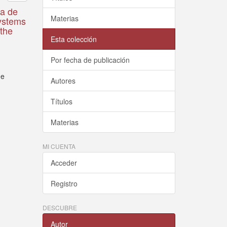
va de
Materias
Systems
 the
Esta colección
Por fecha de publicación
de
Autores
Títulos
Materias
MI CUENTA
Acceder
Registro
DESCUBRE
Autor