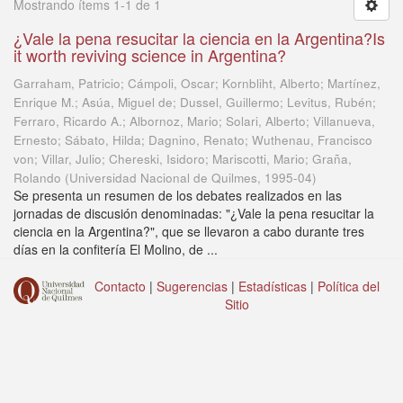
Mostrando ítems 1-1 de 1
¿Vale la pena resucitar la ciencia en la Argentina?Is
it worth reviving science in Argentina?
Garraham, Patricio; Cámpoli, Oscar; Kornbliht, Alberto; Martínez,
Enrique M.; Asúa, Miguel de; Dussel, Guillermo; Levitus, Rubén;
Ferraro, Ricardo A.; Albornoz, Mario; Solari, Alberto; Villanueva,
Ernesto; Sábato, Hilda; Dagnino, Renato; Wuthenau, Francisco
von; Villar, Julio; Chereski, Isidoro; Mariscotti, Mario; Graña,
Rolando
(
Universidad Nacional de Quilmes
,
1995-04
)
Se presenta un resumen de los debates realizados en las
jornadas de discusión denominadas: "¿Vale la pena resucitar la
ciencia en la Argentina?", que se llevaron a cabo durante tres
días en la confitería El Molino, de ...
Contacto
|
Sugerencias
|
Estadísticas
|
Política del
Sitio