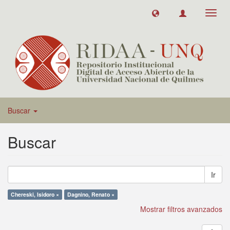
Toggl
navig
Buscar
Buscar
Ir
Chereski, Isidoro ×
Dagnino, Renato ×
Mostrar filtros avanzados