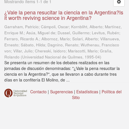
Mostrando ítems 1-1 de 1
¿Vale la pena resucitar la ciencia en la Argentina?Is
it worth reviving science in Argentina?
Garraham, Patricio; Cámpoli, Oscar; Kornbliht, Alberto; Martínez,
Enrique M.; Asúa, Miguel de; Dussel, Guillermo; Levitus, Rubén;
Ferraro, Ricardo A.; Albornoz, Mario; Solari, Alberto; Villanueva,
Ernesto; Sábato, Hilda; Dagnino, Renato; Wuthenau, Francisco
von; Villar, Julio; Chereski, Isidoro; Mariscotti, Mario; Graña,
Rolando
(
Universidad Nacional de Quilmes
,
1995-04
)
Se presenta un resumen de los debates realizados en las
jornadas de discusión denominadas: "¿Vale la pena resucitar la
ciencia en la Argentina?", que se llevaron a cabo durante tres
días en la confitería El Molino, de ...
Contacto
|
Sugerencias
|
Estadísticas
|
Política del
Sitio