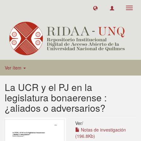
Toggl
navig
Ver ítem
La UCR y el PJ en la
legislatura bonaerense :
¿aliados o adversarios?
Ver/
Notas de investigación
(196.8Kb)