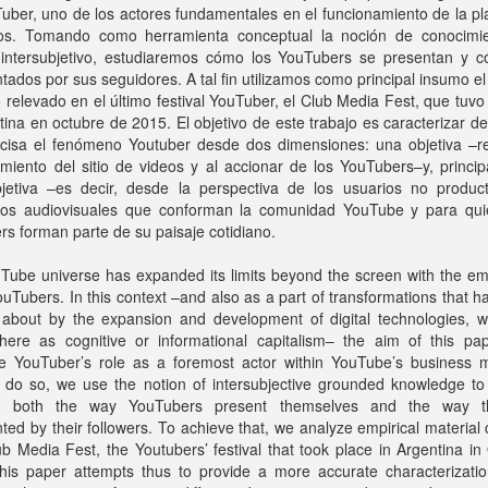
uber, uno de los actores fundamentales en el funcionamiento de la p
os. Tomando como herramienta conceptual la noción de conocimi
 intersubjetivo, estudiaremos cómo los YouTubers se presentan y 
tados por sus seguidores. A tal fin utilizamos como principal insumo el
 relevado en el último festival YouTuber, el Club Media Fest, que tuvo
tina en octubre de 2015. El objetivo de este trabajo es caracterizar 
cisa el fenómeno Youtuber desde dos dimensiones: una objetiva –rel
miento del sitio de videos y al accionar de los YouTubers–y, princi
jetiva –es decir, desde la perspectiva de los usuarios no produc
dos audiovisuales que conforman la comunidad YouTube y para qui
s forman parte de su paisaje cotidiano.
Tube universe has expanded its limits beyond the screen with the e
ouTubers. In this context –and also as a part of transformations that 
 about by the expansion and development of digital technologies, w
ere as cognitive or informational capitalism– the aim of this pap
ize YouTuber’s role as a foremost actor within YouTube’s business m
 do so, we use the notion of intersubjective grounded knowledge to c
e both the way YouTubers present themselves and the way t
ted by their followers. To achieve that, we analyze empirical material 
b Media Fest, the Youtubers’ festival that took place in Argentina in
his paper attempts thus to provide a more accurate characterizatio