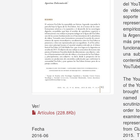
del YouT
de vide
soporte
represen
empírico
la Argen
más pre
funciona
una sub
conteni
YouTuber
The You
of the Y
brought
named h
scrutin
Ver/
order to
Artículos (228.8Kb)
examin
represen
Fecha
from Clu
2015. T
2016-06