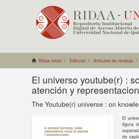
Ridaa Inicio
Editorial
Artículos de revistas
El universo youtube(r) : s
atención y representacio
The Youtube(r) universe : on knowle
El unive
figura 
expansió
de capit