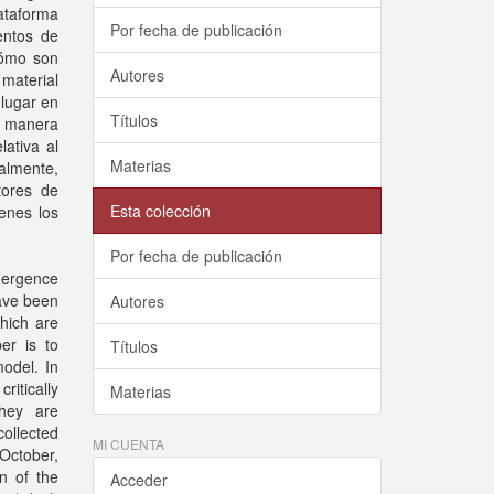
lataforma
Por fecha de publicación
entos de
cómo son
Autores
 material
 lugar en
Títulos
de manera
ativa al
Materias
palmente,
tores de
Esta colección
enes los
Por fecha de publicación
mergence
have been
Autores
hich are
er is to
Títulos
odel. In
ritically
Materias
hey are
collected
MI CUENTA
 October,
n of the
Acceder