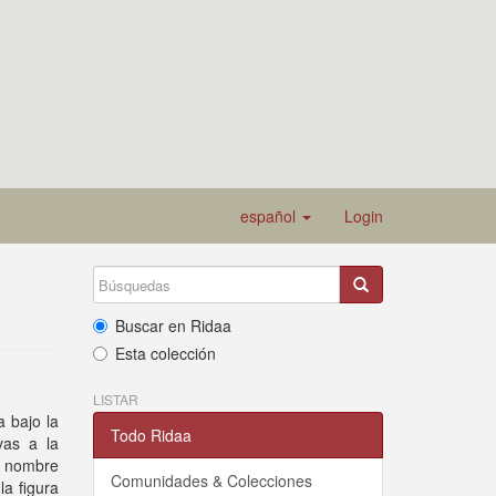
español
Login
Buscar en Ridaa
Esta colección
LISTAR
a bajo la
Todo Ridaa
vas a la
el nombre
Comunidades & Colecciones
la figura