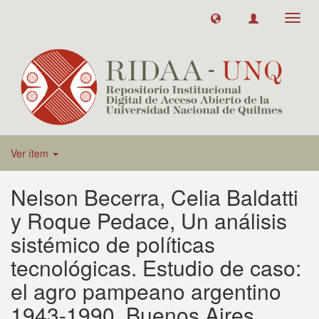
Toggl
navig
Ver ítem
Nelson Becerra, Celia Baldatti
y Roque Pedace, Un análisis
sistémico de políticas
tecnológicas. Estudio de caso:
el agro pampeano argentino
1943-1990, Buenos Aires,