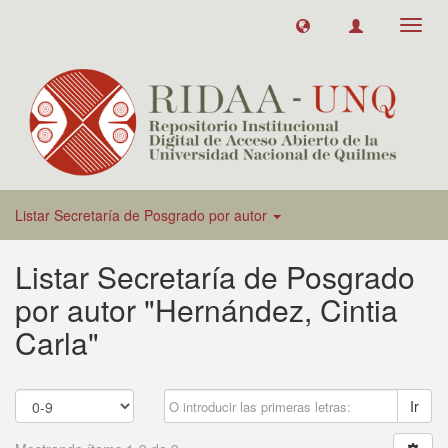
Toggl
navig
Listar Secretaría de Posgrado por autor
Listar Secretaría de Posgrado
por autor "Hernández, Cintia
Carla"
Ir