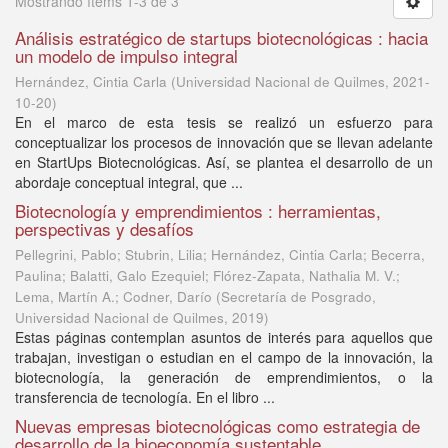
Mostrando ítems 1-3 de 3
Análisis estratégico de startups biotecnológicas : hacia
un modelo de impulso integral
Hernández, Cintia Carla
(
Universidad Nacional de Quilmes
,
2021-
10-20
)
En el marco de esta tesis se realizó un esfuerzo para
conceptualizar los procesos de innovación que se llevan adelante
en StartUps Biotecnológicas. Así, se plantea el desarrollo de un
abordaje conceptual integral, que ...
Biotecnología y emprendimientos : herramientas,
perspectivas y desafíos
Pellegrini, Pablo; Stubrin, Lilia; Hernández, Cintia Carla; Becerra,
Paulina; Balatti, Galo Ezequiel; Flórez-Zapata, Nathalia M. V.;
Lema, Martín A.; Codner, Darío
(
Secretaría de Posgrado,
Universidad Nacional de Quilmes
,
2019
)
Estas páginas contemplan asuntos de interés para aquellos que
trabajan, investigan o estudian en el campo de la innovación, la
biotecnología, la generación de emprendimientos, o la
transferencia de tecnología. En el libro ...
Nuevas empresas biotecnológicas como estrategia de
desarrollo de la bioeconomía sustentable