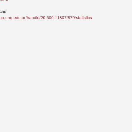
icas
idaa.unq.edu.ar/handle/20.500.11807/879/statistics