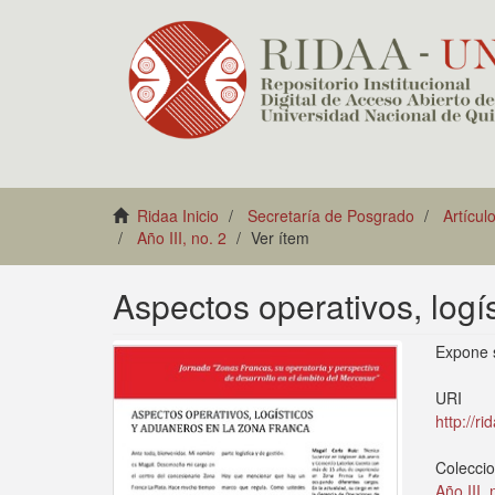
Ridaa Inicio
Secretaría de Posgrado
Artícul
Año III, no. 2
Ver ítem
Aspectos operativos, logí
Expone s
URI
http://r
Colecci
Año III, 