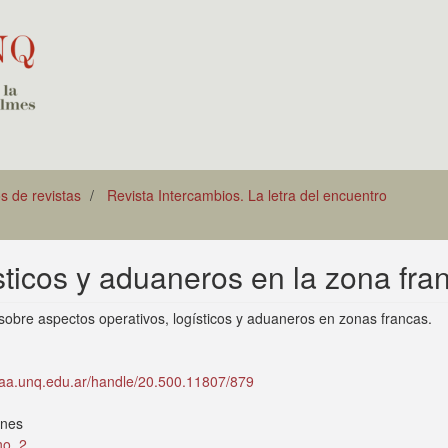
os de revistas
Revista Intercambios. La letra del encuentro
sticos y aduaneros en la zona fra
obre aspectos operativos, logísticos y aduaneros en zonas francas.
idaa.unq.edu.ar/handle/20.500.11807/879
ones
no. 2