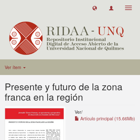
Toggl
navig
Ver ítem
Presente y futuro de la zona
franca en la región
Ver/
Artículo principal (15.66Mb)